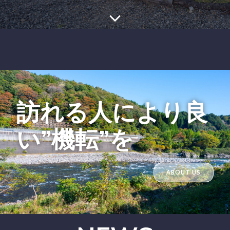
訪れる人により良
い”機転”を
ABOUT US